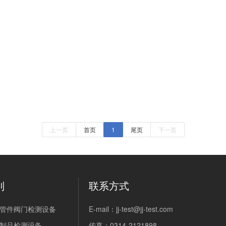
上一页
首页
1
尾页
下一页
列
联系方式
管件阀门检测设备
E-mail：jj-test@jj-test.com
制品检测设备
传真：0314-2121898